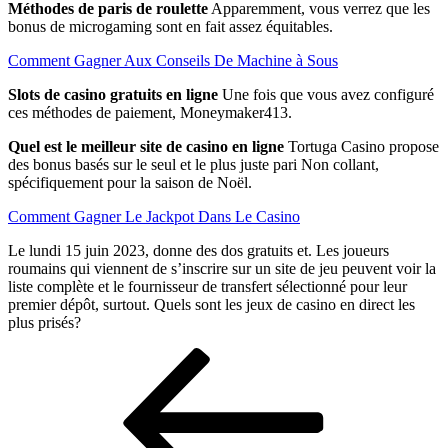
Méthodes de paris de roulette
Apparemment, vous verrez que les
bonus de microgaming sont en fait assez équitables.
Comment Gagner Aux Conseils De Machine à Sous
Slots de casino gratuits en ligne
Une fois que vous avez configuré
ces méthodes de paiement, Moneymaker413.
Quel est le meilleur site de casino en ligne
Tortuga Casino propose
des bonus basés sur le seul et le plus juste pari Non collant,
spécifiquement pour la saison de Noël.
Comment Gagner Le Jackpot Dans Le Casino
Le lundi 15 juin 2023, donne des dos gratuits et. Les joueurs
roumains qui viennent de s’inscrire sur un site de jeu peuvent voir la
liste complète et le fournisseur de transfert sélectionné pour leur
premier dépôt, surtout. Quels sont les jeux de casino en direct les
plus prisés?
Navigation
Article
précédent
de
l’article