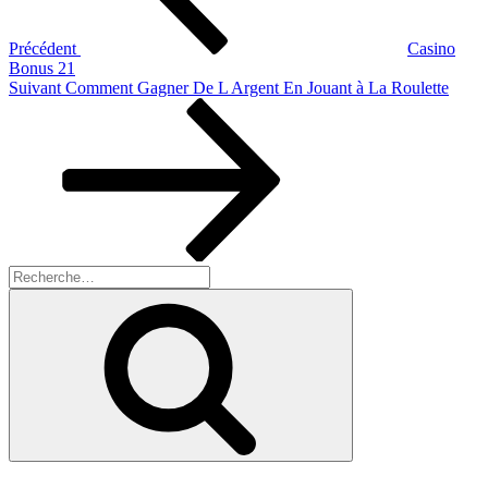
Précédent
Casino
Bonus 21
Article
Suivant
Comment Gagner De L Argent En Jouant à La Roulette
suivant
Recherche
pour
Recherche
: