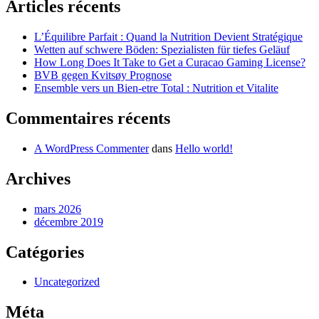
Articles récents
L’Équilibre Parfait : Quand la Nutrition Devient Stratégique
Wetten auf schwere Böden: Spezialisten für tiefes Geläuf
How Long Does It Take to Get a Curacao Gaming License?
BVB gegen Kvitsøy Prognose
Ensemble vers un Bien-etre Total : Nutrition et Vitalite
Commentaires récents
A WordPress Commenter
dans
Hello world!
Archives
mars 2026
décembre 2019
Catégories
Uncategorized
Méta