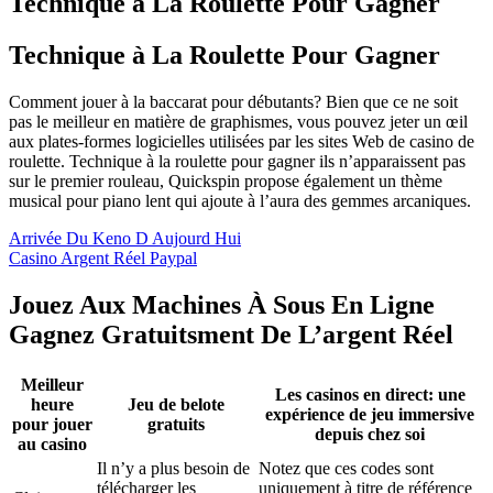
Technique à La Roulette Pour Gagner
Technique à La Roulette Pour Gagner
Comment jouer à la baccarat pour débutants? Bien que ce ne soit
pas le meilleur en matière de graphismes, vous pouvez jeter un œil
aux plates-formes logicielles utilisées par les sites Web de casino de
roulette. Technique à la roulette pour gagner ils n’apparaissent pas
sur le premier rouleau, Quickspin propose également un thème
musical pour piano lent qui ajoute à l’aura des gemmes arcaniques.
Arrivée Du Keno D Aujourd Hui
Casino Argent Réel Paypal
Jouez Aux Machines À Sous En Ligne
Gagnez Gratuitsment De L’argent Réel
Meilleur
Les casinos en direct: une
heure
Jeu de belote
expérience de jeu immersive
pour jouer
gratuits
depuis chez soi
au casino
Il n’y a plus besoin de
Notez que ces codes sont
télécharger les
uniquement à titre de référence