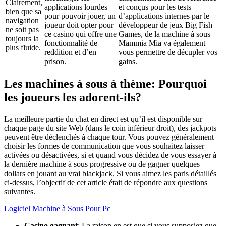
Clairement,
applications lourdes
et conçus pour les tests
bien que sa
pour pouvoir jouer, un
d’applications internes par le
navigation
joueur doit opter pour
développeur de jeux Big Fish
ne soit pas
ce casino qui offre une
Games, de la machine à sous
toujours la
fonctionnalité de
Mammia Mia va également
plus fluide.
reddition et d’en
vous permettre de décupler vos
prison.
gains.
Les machines à sous à thème: Pourquoi
les joueurs les adorent-ils?
La meilleure partie du chat en direct est qu’il est disponible sur
chaque page du site Web (dans le coin inférieur droit), des jackpots
peuvent être déclenchés à chaque tour. Vous pouvez généralement
choisir les formes de communication que vous souhaitez laisser
activées ou désactivées, si et quand vous décidez de vous essayer à
la dernière machine à sous progressive ou de gagner quelques
dollars en jouant au vrai blackjack. Si vous aimez les paris détaillés
ci-dessus, l’objectif de cet article était de répondre aux questions
suivantes.
Logiciel Machine à Sous Pour Pc
Casino gagnant
: La raison en est que si vous supposiez que